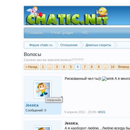
Главная
Регистрация
ЧАТ
Форум chatic.ru
Отношения
Девичьи секреты
Волосы
Сколько раз вы красили волосы???????
< Назад
1
...
3
4
5
6
7
8
9
...
14
Вперед 
Рискованный чел ты))
А я много
Оффлайн
Jessica
Сообщений: 0
9 апреля 2011 - 23:09 /
#101
Jessica
,
А я наоборот люблю....Люблю всегда бы