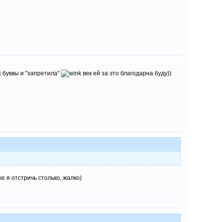
х буквы и "запретила"
век ей за это благодарна буду))
е я отстричь столько, жалко)