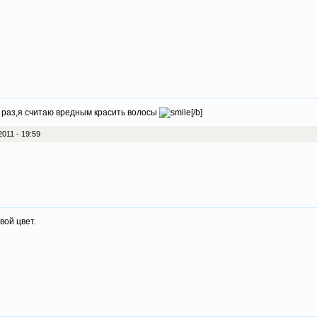
ин раз,я считаю вредным красить волосы
[/b]
011 - 19:59
вой цвет.