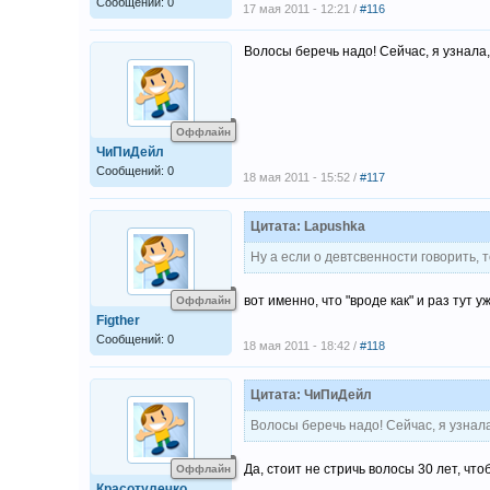
Сообщений: 0
17 мая 2011 - 12:21 /
#116
Волосы беречь надо! Сейчас, я узнала,
Оффлайн
ЧиПиДейл
Сообщений: 0
18 мая 2011 - 15:52 /
#117
Цитата: Lapushka
Ну а если о девтсвенности говорить, 
вот именно, что "вроде как" и раз тут
Оффлайн
Figther
Сообщений: 0
18 мая 2011 - 18:42 /
#118
Цитата: ЧиПиДейл
Волосы беречь надо! Сейчас, я узнала
Да, стоит не стричь волосы 30 лет, чт
Оффлайн
Красотулечко