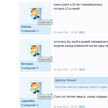
очень рано в 10 лет перекрасилась
потом в 12 в синий
Оффлайн
Dakota
Сообщений: 0
15 мая 2011 - 10:46 /
#111
хотелось бы хной в рыжий перекрасить
неделю назад покрасила ею же одну пр
Оффлайн
Ветерок
Сообщений: 0
15 мая 2011 - 12:15 /
#112
Цитата: Dream
Ну если считать окраску хной,то один
Соль это белая смерть, сахар-сладкая 
Оффлайн
Lapushka
Сообщений: 0
15 мая 2011 - 22:37 /
#113