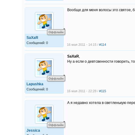
Вообще для меня волосы это святое, б
Оффлайн
SaXaR
Сообщений: 0
16 мая 2011 - 14:15 /
#114
SaXaR
,
Ну а если о девтсвенности говорить, т
Оффлайн
Lapushka
Сообщений: 0
16 мая 2011 - 22:28 /
#115
А я недавно хотела в светленькую пер
Оффлайн
Jessica