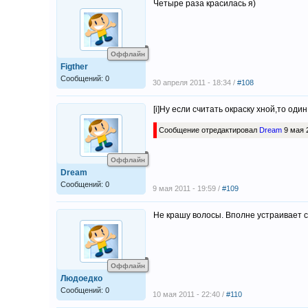
Четыре раза красилась я)
Оффлайн
Figther
Сообщений: 0
30 апреля 2011 - 18:34 /
#108
[i]Ну если считать окраску хной,то од
Сообщение отредактировал
Dream
9 мая 2
Оффлайн
Dream
Сообщений: 0
9 мая 2011 - 19:59 /
#109
Не крашу волосы. Вполне устраивает с
Оффлайн
Людоедко
Сообщений: 0
10 мая 2011 - 22:40 /
#110