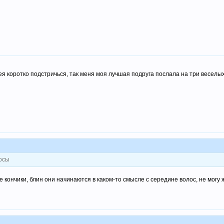
ея коротко подстричься, так меня моя лучшая подруга послала на три веселы
лосы
е кончики, блин они начинаются в каком-то смысле с середине волос, не могу ж