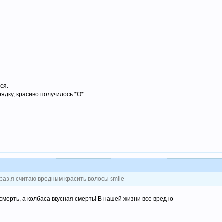
ся.
ядку, красиво получилось *О*
 раз,я считаю вредным красить волосы smile
смерть, а колбаса вкусная смерть! В нашей жизни все вредно