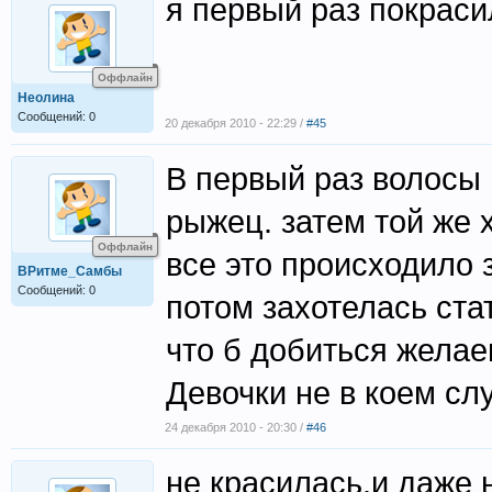
я первый раз покраси
Оффлайн
Неолина
Сообщений: 0
20 декабря 2010 - 22:29 /
#45
В первый раз волосы п
рыжец. затем той же х
Оффлайн
все это происходило 
ВРитме_Самбы
Сообщений: 0
потом захотелась ста
что б добиться желаем
Девочки не в коем сл
24 декабря 2010 - 20:30 /
#46
не красилась.и даже 