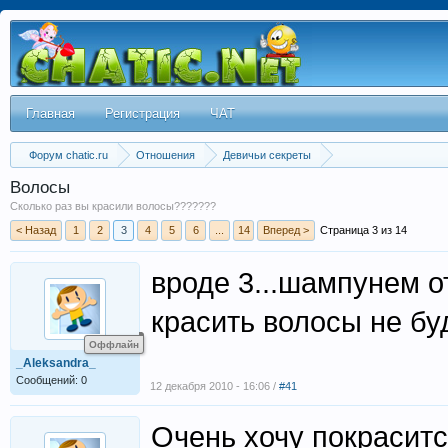
Главная
Регистрация
ЧАТ
Форум chatic.ru
Отношения
Девичьи секреты
Волосы
Сколько раз вы красили волосы???????
< Назад
1
2
3
4
5
6
...
14
Вперед >
Страница 3 из 14
вроде 3...шампунем о
красить волосы не бу
Оффлайн
_Aleksandra_
Сообщений: 0
12 декабря 2010 - 16:06 /
#41
Очень хочу покрасится