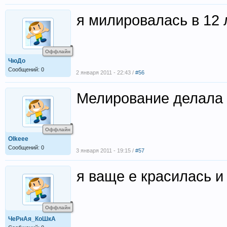
я милировалась в 12
Оффлайн
ЧюДо
Сообщений: 0
2 января 2011 - 22:43 /
#56
Мелирование делала р
Оффлайн
Olkeee
Сообщений: 0
3 января 2011 - 19:15 /
#57
я ваще е красилась 
Оффлайн
ЧеРнАя_КоШкА