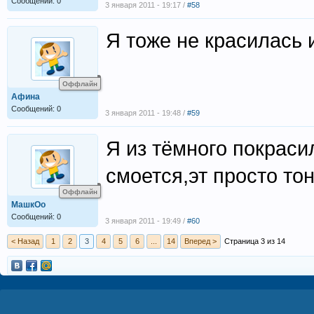
Сообщений: 0
3 января 2011 - 19:17 /
#58
Я тоже не красилась
Оффлайн
Афина
Сообщений: 0
3 января 2011 - 19:48 /
#59
Я из тёмного покраси
смоется,эт просто то
Оффлайн
МашкОо
Сообщений: 0
3 января 2011 - 19:49 /
#60
< Назад
1
2
3
4
5
6
...
14
Вперед >
Страница 3 из 14