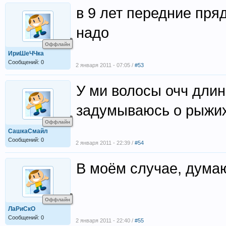
в 9 лет передние пряд
надо
Оффлайн
ИриШеЧЧка
Сообщений: 0
2 января 2011 - 07:05 /
#53
У ми волосы очч длин
задумываюсь о рыжих
Оффлайн
СашкаСмайл
Сообщений: 0
2 января 2011 - 22:39 /
#54
В моём случае, думаю
Оффлайн
ЛаРиСкО
Сообщений: 0
2 января 2011 - 22:40 /
#55