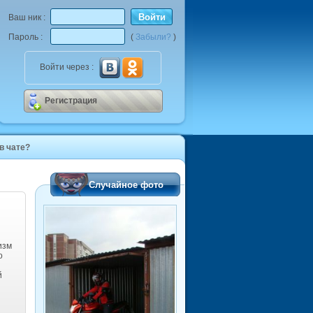
Войти
Ваш ник :
Пароль :
(
Забыли?
)
Войти через :
Регистрация
 в чате?
Случайное фото
изм
о
й