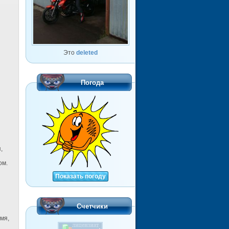
Это
deleted
Погода
,
ом.
Показать погоду
Счетчики
мя,