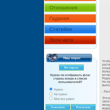
Отношения
Гадания
Статейки
Логи чата
Наш опрос
Чтоб
расте
Все опросы
похуд
больш
котор
Нужно ли отображать флаг
Родны
страны юзера в списке
Но пр
пользователей?
выясн
Нужно
- Рас
Не нужно
Эти р
Мне все равно
запол
желуд
Голосовать
Результаты
водор