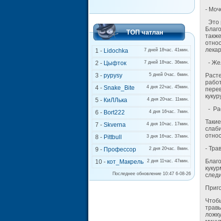
- Моч
Это р
Благо
ТОП чатлан
также
отно
лека
1 -
Lidochka
7 дней 18час. 41мин.
- Же
2 -
Цыфток
7 дней 18час. 36мин.
Расте
3 -
pypysy
5 дней 0час. 6мин.
работ
4 -
Snake_Bite
4 дня 22час. 45мин.
перев
кукур
5 -
КиЛЛька
4 дня 20час. 11мин.
- Ра
6 -
Bort222
4 дня 16час. 7мин.
Такие
7 -
Skverna
4 дня 10час. 17мин.
слаби
относ
8 -
Pittbull
3 дня 16час. 37мин.
- Тра
9 -
Профессор
2 дня 20час. 8мин.
Благо
10 -
кот_Макрель
2 дня 11час. 47мин.
кукур
Последнее обновление 10:47 6-08-26
следи
Приго
Чтобы
травы
ложку