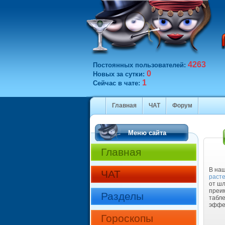
4263
Постоянных пользователей:
0
Новых за сутки:
1
Сейчас в чате:
Главная
ЧАТ
Форум
Меню сайта
Главная
В на
ЧАТ
раст
от ш
преим
Разделы
табле
эффе
Гороскопы