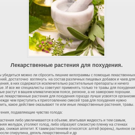
Лекарственные растения для похудения.
ы убедиться можно ли сбросить лишние килограммы с помощью лекаственных
ний, достаточно взглянуть на состав различных пищевых добавок и чаев для
ения, в них содержатся исключительно растительные препараты и ничего
е. И все же специалисты советуют применять только те травы для похудения
ые растут в вашем климатическом поясе, регионе, а не заморские порошки.
е лекарственные растения для похудения гораздо лучше усвоятся организм
ежде чем приступить к приготовлению смесей трав для похудения нужно
ить, какое действие оказывают те или иные лекарственные растения, травы.
тения, подавляющие чувство голода:
астения либо увеличиваются в объеме, впитывая жидкость и тем самым,
няя желудок, утоляют голод, либо образуют слизистую пленку на стенках
ка, снижая аппетит. К таким растениям относятся: алтей (корень), льняное се
осли спирулина, дягиль лекарственный и др