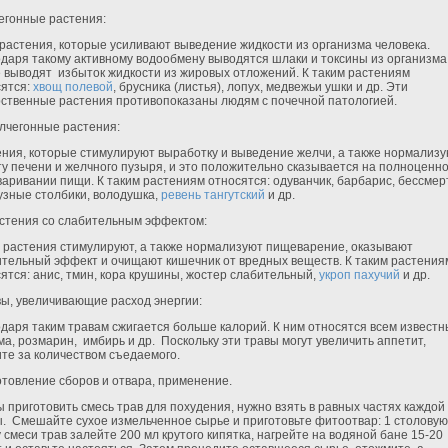
егонные растения:
астения, которые усиливают выведение жидкости из организма человека.
даря такому активному водообмену выводятся шлаки и токсины из организма,
 выводят избыток жидкости из жировых отложений. К таким растениям
сятся:
хвощ полевой
, брусника (листья), лопух, медвежьи ушки и др. Эти
рственные растения противопоказаны людям с почечной патологией.
лчегонные растения:
ния, которые стимулируют выработку и выведение желчи, а также нормализ
у печени и желчного пузыря, и это положительно сказывается на полноцен
аривании пищи. К таким растениям относятся: одуванчик, барбарис, бессмер
узные столбики, володушка,
ревень тангутский
и др.
стения со слабительным эффектом:
 растения стимулируют, а также нормализуют пищеварение, оказывают
тельный эффект и очищают кишечник от вредных веществ. К таким растения
ятся: анис, тмин, кора крушины, жостер слабительный,
укроп пахучий
и др.
вы, увеличивающие расход энергии:
даря таким травам сжигается больше калорий. К ним относятся всем известн
ма, розмарин, имбирь и др. Поскольку эти травы могут увеличить аппетит,
те за количеством съедаемого.
товление сборов и отвара, применение.
 приготовить смесь трав для похудения, нужно взять в равных частях каждой
. Смешайте сухое измельченное сырье и приготовьте фитоотвар: 1 столовую
 смеси трав залейте 200 мл крутого кипятка, нагрейте на водяной бане 15-20