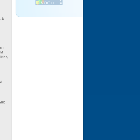
 а
уют
ном
тник,
м
ые: