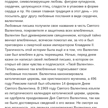
подарки, символизирующие любовь: фигурки купидонов,
сердечек, целующихся птиц, сладости в упаковке в форме
сердца и пр. Но самая главная традиция в этот день – это
посылать друг другу любовные послания в виде сердечек,
валентинки.
Любовные письма получили свое название в честь Святого
Валентина, покровителя и защитника всех влюбленных.
Валентин был древнеримским священником, который тайно
венчал влюбленных, всячески помогал им, за что и был
приговорен к смертной казни императором Клавдием
II
.
Трагичность этой истории была ещё и в том, что Валентин
сам был влюблен в дочь тюремщика. Ночью, перед днем
казни он написал своей любимой письмо, в котором он
открыл ей свои чувства и подписался: «Твой Валентин».
Теперь именно так влюбленные подписывают свои
любовные послания. Валентина канонизировала
католическая церковь, как христианского мученика, а 496
году Римским папой был объявлен 14 февраля Днем
Святого Валентина. В 1969 году Святого Валентина изъяли
из литургического календаря католической церкви, церковь
не одобряла празднование Дня Святого Валентина, так как
не было достоверных сведений о его жизни. Не смотря на
всю мрачность, эта легенда характеризует Валентина как