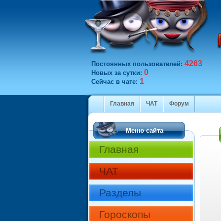
4263
Постоянных пользователей:
0
Новых за сутки:
1
Сейчас в чате:
Главная
ЧАТ
Форум
Меню сайта
Главная
ЧАТ
Разделы
Гороскопы