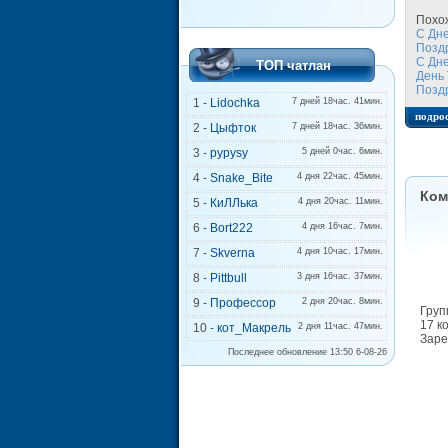
Похо
С Дн
Позд
С Дн
ТОП чатлан
День
Позд
1 -
Lidochka
7 дней 18час. 41мин.
подро
2 -
Цыфток
7 дней 18час. 36мин.
3 -
pypysy
5 дней 0час. 6мин.
4 -
Snake_Bite
4 дня 22час. 45мин.
Ком
5 -
КиЛЛька
4 дня 20час. 11мин.
6 -
Bort222
4 дня 16час. 7мин.
7 -
Skverna
4 дня 10час. 17мин.
8 -
Pittbull
3 дня 16час. 37мин.
9 -
Профессор
2 дня 20час. 8мин.
Груп
17 к
10 -
кот_Макрель
2 дня 11час. 47мин.
Заре
Последнее обновление 13:50 6-08-26