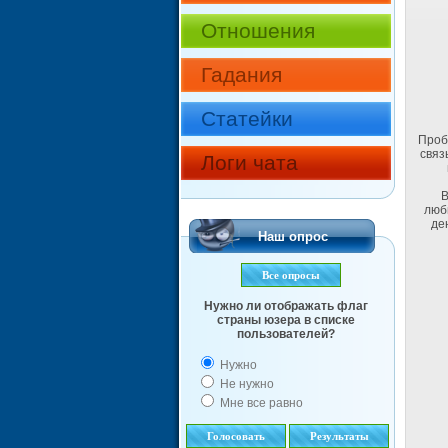
Отношения
Гадания
Статейки
Проб
связ
Логи чата
В
люб
де
Наш опрос
Все опросы
Нужно ли отображать флаг
страны юзера в списке
пользователей?
Нужно
Не нужно
Мне все равно
Голосовать
Результаты