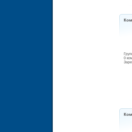
Ком
Груп
0 ко
Заре
Ком