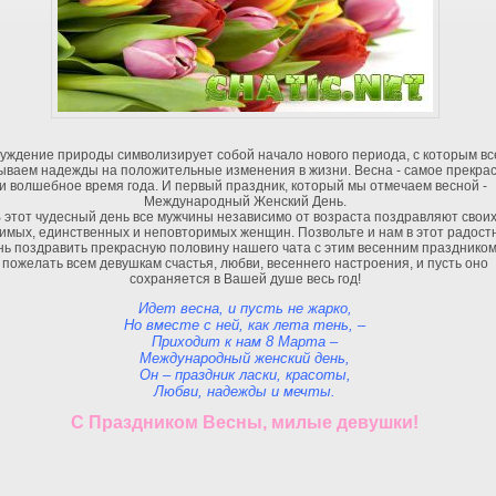
уждение природы символизирует собой начало нового периода, с которым вс
ываем надежды на положительные изменения в жизни. Весна - самое прекра
и волшебное время года. И первый праздник, который мы отмечаем весной -
Международный Женский День.
 этот чудесный день все мужчины независимо от возраста поздравляют свои
имых, единственных и неповторимых женщин. Позвольте и нам в этот радост
нь поздравить прекрасную половину нашего чата с этим весенним праздником
пожелать всем девушкам счастья, любви, весеннего настроения, и пусть оно
сохраняется в Вашей душе весь год!
Идет весна, и пусть не жарко,
Но вместе с ней, как лета тень, –
Приходит к нам 8 Марта –
Международный женский день,
Он – праздник ласки, красоты,
Любви, надежды и мечты.
С Праздником Весны, милые девушки!