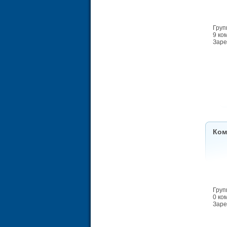
Груп
9 ко
Заре
Ком
Груп
0 ко
Заре