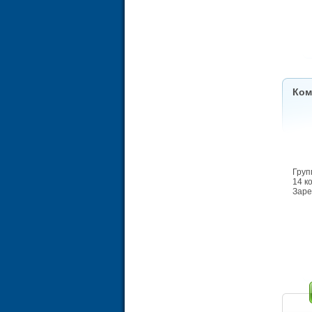
Ком
Груп
14 к
Заре