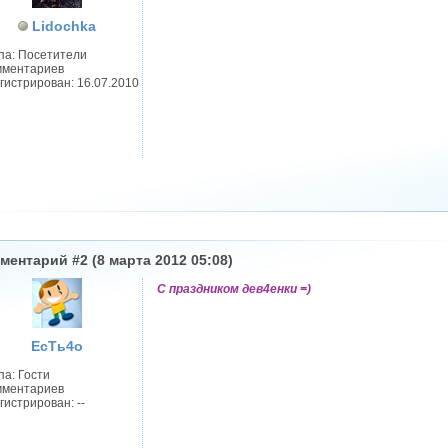
Lidochka
па: Посетители
мментариев
гистрирован: 16.07.2010
ментарий #2 (8 марта 2012 05:08)
С праздником дев4енки =)
ЕсТь4о
па: Гости
мментариев
гистрирован: --