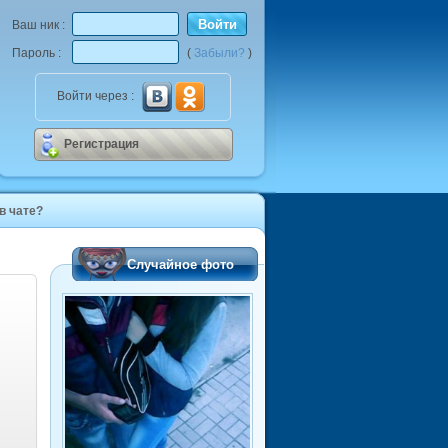
Войти
Ваш ник :
Пароль :
(
Забыли?
)
Войти через :
Регистрация
 в чате?
Случайное фото