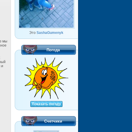
Это
SashaGumenyk
е мы
сное
Погода
х
ный
 и
Показать погоду
Счетчики