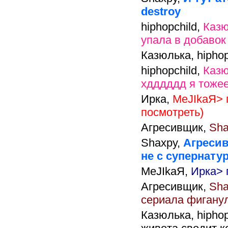
destroy
hiphopchild,
Казю
упала в добавок
Казюлька,
hipho
hiphopchild,
Каз
хдддддд я тоже
Ирка,
MeJIkaЯ> 
посмотреть)
Агресивщик,
Sha
Shaxpy,
Агресив
не с супернату
MeJIkaЯ,
Ирка> 
Агресивщик,
Sha
сериала фигану
Казюлька,
hipho