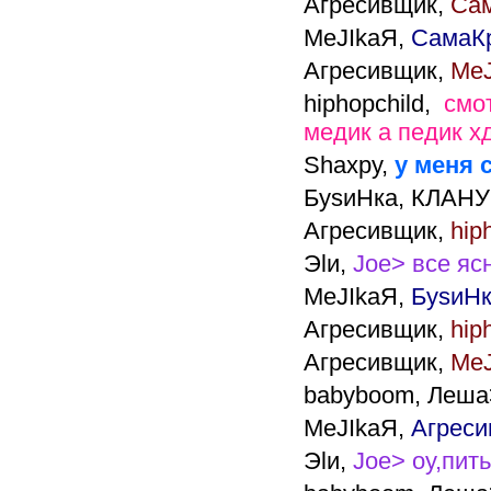
Агресивщик,
Сам
MeJIkaЯ,
СамаКр
Агресивщик,
MeJ
hiphopchild,
смот
медик а педик х
Shaxpy,
у меня 
БуsиНка,
КЛАНУ>
Агресивщик,
hip
Эlи,
Joe> все яс
MeJIkaЯ,
БуsиНк
Агресивщик,
hip
Агресивщик,
MeJ
babyboom,
Леш
MeJIkaЯ,
Агреси
Эlи,
Joe> оу,пит