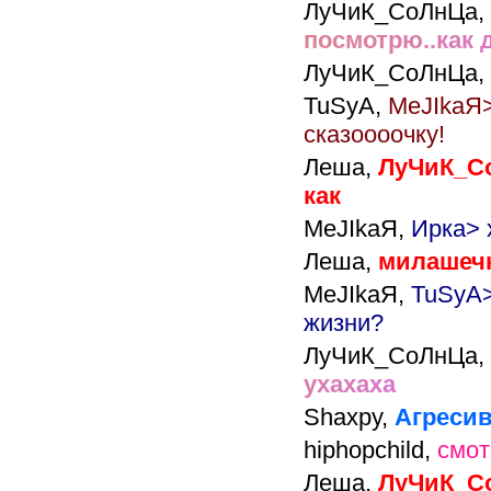
ЛуЧиК_СоЛнЦа,
п
о
с
м
о
т
р
ю
.
.
к
а
к
ЛуЧиК_СоЛнЦа,
TuSyA,
MeJIkaЯ>
сказоооочку!
Леша,
ЛуЧиК_С
как
MeJIkaЯ,
Ирка> 
Леша,
милашеч
MeJIkaЯ,
TuSyA>
жизни?
ЛуЧиК_СоЛнЦа,
у
х
а
х
а
х
а
Shaxpy,
Агресив
hiphopchild,
смот
Леша,
ЛуЧиК_Со