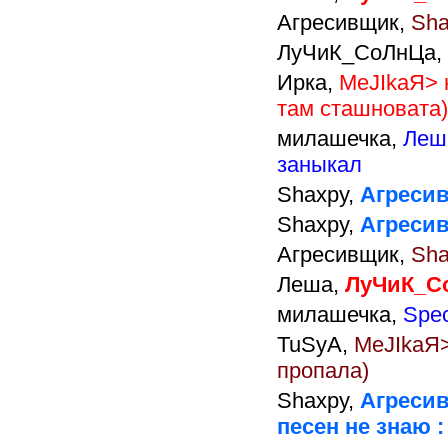
Агресивщик,
Sha
ЛуЧиК_СоЛнЦа,
Ирка,
MeJIkaЯ> 
там сташновата)
милашечка,
Леша
заныкал
Shaxpy,
Агресивщ
Shaxpy,
Агресив
Агресивщик,
Sha
Леша,
ЛуЧиК_С
милашечка,
Spe
TuSyA,
MeJIkaЯ>
пропала)
Shaxpy,
Агресив
песен не знаю : 