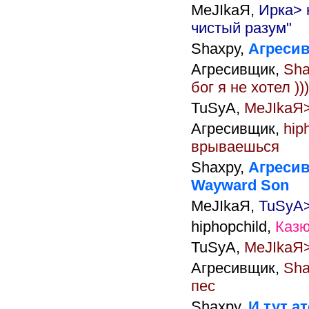
MeJIkaЯ,
Ирка> 
чистый разум"
Shaxpy,
Агреси
Агресивщик,
Sha
бог я не хотел )))
TuSyA,
MeJIkaЯ>
Агресивщик,
hip
врываешься
Shaxpy,
Агресив
Wayward Son
MeJIkaЯ,
TuSyA>
hiphopchild,
Казю
TuSyA,
MeJIkaЯ>
Агресивщик,
Sha
пес
Shaxpy,
И тут а