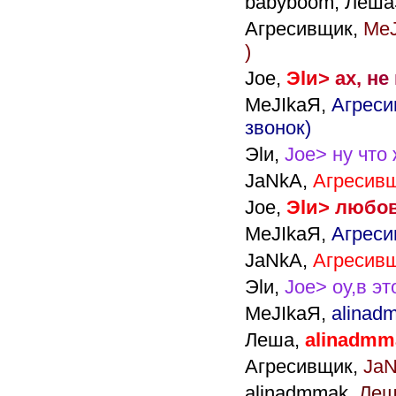
babyboom,
Леша>
Агресивщик,
MeJ
)
Joe,
Э
l
и
>
а
х
,
н
е
MeJIkaЯ,
Агреси
звонок)
Эlи,
Joe> ну что
JaNkA,
Агресивщ
Joe,
Э
l
и
>
л
ю
б
о
MeJIkaЯ,
Агреси
JaNkA,
Агресивщ
Эlи,
Joe> оу,в эт
MeJIkaЯ,
alinad
Леша,
alinadmm
Агресивщик,
JaN
alinadmmak,
Леш