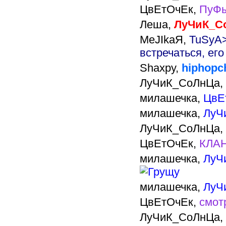
ЦвЕтОчЕк,
ПуФы
Леша,
ЛуЧиК_Со
MeJIkaЯ,
TuSyA>
встречаться, его
Shaxpy,
hiphopch
ЛуЧиК_СоЛнЦа,
милашечка,
ЦвЕ
милашечка,
ЛуЧ
ЛуЧиК_СоЛнЦа,
ЦвЕтОчЕк,
КЛАН
милашечка,
ЛуЧ
милашечка,
ЛуЧ
ЦвЕтОчЕк,
смот
ЛуЧиК_СоЛнЦа,