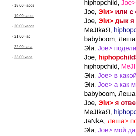
hiphopchild,
Joe>
·
18:00 часов
Joe,
Э
l
и
>
и
л
и
с
·
19:00 часов
Joe,
Э
l
и
>
д
ы
к
я
·
20:00 часов
MeJIkaЯ,
hiphop
·
21:00 час
babyboom,
Леша>
Эlи,
Joe> подели
·
22:00 часа
Joe,
h
i
p
h
o
p
c
h
i
l
d
·
23:00 часа
hiphopchild,
MeJI
Эlи,
Joe> в како
Эlи,
Joe> а как 
babyboom,
Леша
Joe,
Э
l
и
>
я
о
т
в
е
MeJIkaЯ,
hiphopc
JaNkA,
Леша> по
Эlи,
Joe> мой дар