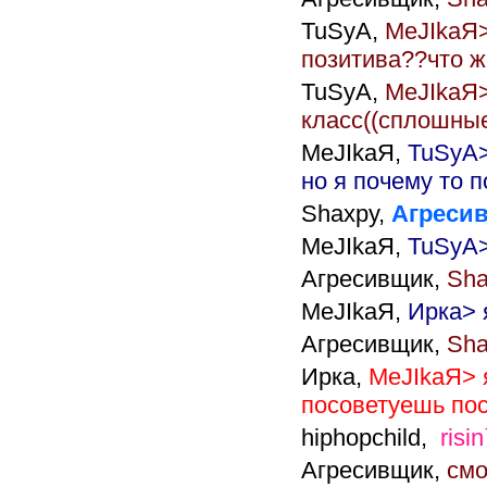
TuSyA,
MeJIkaЯ
позитива??что ж
TuSyA,
MeJIkaЯ>
класс((сплошны
MeJIkaЯ,
TuSyA
но я почему то 
Shaxpy,
Агресивщ
MeJIkaЯ,
TuSyA>
Агресивщик,
Sha
MeJIkaЯ,
Ирка> 
Агресивщик,
Sha
Ирка,
MeJIkaЯ> я
посоветуешь пос
hiphopchild,
risin
Агресивщик,
смо