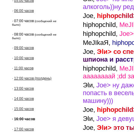
·
05:00 часов
алкоголь))ну ред
·
06:00 часов
Joe,
h
i
p
h
o
p
c
h
i
l
d
· 07:00 часов
(сообщений не
hiphopchild,
MeJI
было)
hiphopchild,
Joe>
· 08:00 часов
(сообщений не
было)
MeJIkaЯ,
hiphop
·
09:00 часов
Joe,
Э
l
и
>
с
о
с
п
е
ш
п
и
о
н
а
и
р
а
с
с
т
·
10:00 часов
hiphopchild,
MeJI
·
11:00 часов
аааааааай ;dd з
·
12:00 часов (полдень)
Эlи,
Joe> ну даж
·
13:00 часов
попасть в весел
·
14:00 часов
машину)))
Joe,
h
i
p
h
o
p
c
h
i
l
d
·
15:00 часов
Эlи,
Joe> я деву
· 16:00 часов
Joe,
Э
l
и
>
э
т
о
т
·
17:00 часов