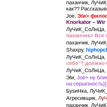
паханчик,
ЛуЧиК
как?? Рассказыва
Joe,
Э
l
и
>
ф
и
л
о
K
n
o
r
k
a
t
o
r
–
W
i
r
ЛуЧиК_СоЛнЦа,
п
а
х
а
н
ч
и
к
>
В
с
е
паханчик,
ЛуЧиК
Shaxpy,
hiphopc
ЛуЧиК_СоЛнЦа,
с
е
б
е
"
?
д
о
л
ж
н
о
ЛуЧиК_СоЛнЦа,
Эlи,
Joe> ну бли
на серьезность))
БуsиНка,
ЛуЧиК_
Агресивщик,
ЛуЧ
паханчик,
ЛуЧиК