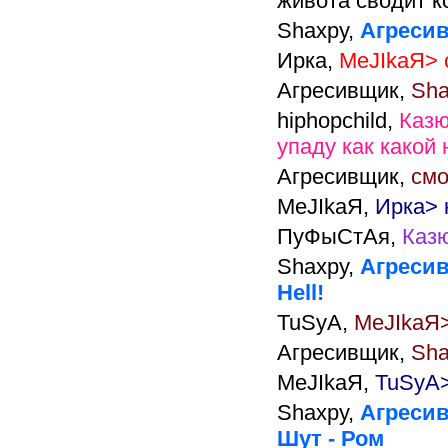
живота сводит к
Shaxpy,
Агресив
Ирка,
MeJIkaЯ> 
Агресивщик,
Sha
hiphopchild,
Каз
упаду как какой
Агресивщик,
смо
MeJIkaЯ,
Ирка>
ПуФыСтАя,
Каз
Shaxpy,
Агресив
Hell!
TuSyA,
MeJIkaЯ> 
Агресивщик,
Sha
MeJIkaЯ,
TuSyA>
Shaxpy,
Агресив
Шут - Ром