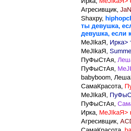
Ирка,
MeJIkaЯ> 
Агресивщик,
JaN
Shaxpy,
hiphopch
ты девушка, ес
девушка, если к
MeJIkaЯ,
Ирка> 
MeJIkaЯ,
Summer
ПуФыСтАя,
Леша
ПуФыСтАя,
MeJ
babyboom,
Леша>
СамаКрасота,
П
MeJIkaЯ,
ПуФыСт
ПуФыСтАя,
Сам
Ирка,
MeJIkaЯ> 
Агресивщик,
ACD
СамаКрасота,
ba