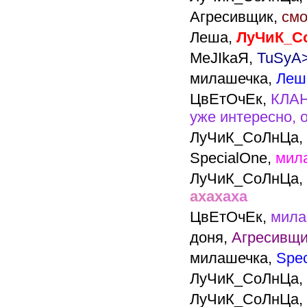
Агресивщик,
смо
Леша,
ЛуЧиК_С
MeJIkaЯ,
TuSyA>
милашечка,
Леш
ЦвЕтОчЕк,
КЛА
уже интересно, 
ЛуЧиК_СоЛнЦа,
SpecialOne,
мила
ЛуЧиК_СоЛнЦа,
а
х
а
х
а
х
а
ЦвЕтОчЕк,
мила
доня,
Агресивщи
милашечка,
Spe
ЛуЧиК_СоЛнЦа,
ЛуЧиК_СоЛнЦа,