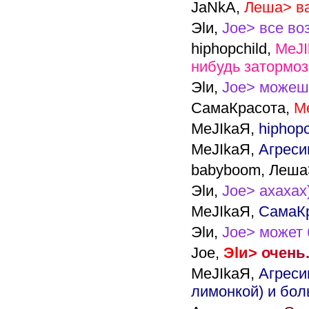
JaNkA,
Леша> ва
Эlи,
Joe> все во
hiphopchild,
MeJ
нибудь затормоз
Эlи,
Joe> можешь
СамаКрасота,
M
MeJIkaЯ,
hiphop
MeJIkaЯ,
Агреси
babyboom,
Леша>
Эlи,
Joe> ахахах
MeJIkaЯ,
СамаКр
Эlи,
Joe> может 
Joe,
Э
l
и
>
о
ч
е
н
ь
MeJIkaЯ,
Агреси
лимонкой) и бол