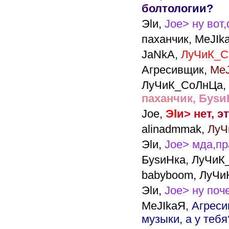
б
о
л
т
о
л
о
г
и
и
?
Эlи,
Joe> ну вот
паханчик,
MeJIka
JaNkA,
ЛуЧиК_Со
Агресивщик,
MeJ
ЛуЧиК_СоЛнЦа,
п
а
х
а
н
ч
и
к
,
Б
у
s
и
Joe,
Э
l
и
>
н
е
т
,
э
т
alinadmmak,
ЛуЧ
Эlи,
Joe> мда,пр
БуsиНка,
ЛуЧиК_
babyboom,
ЛуЧиК
Эlи,
Joe> ну поч
MeJIkaЯ,
Агреси
музыки, а у тебя