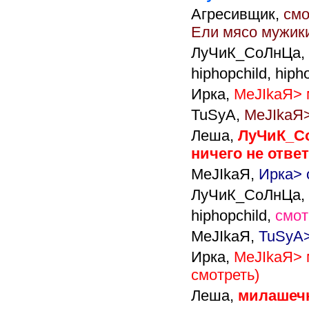
Агресивщик,
смо
Ели мясо мужики
ЛуЧиК_СоЛнЦа,
hiphopchild,
hiph
Ирка,
MeJIkaЯ> 
TuSyA,
MeJIkaЯ>
Леша,
ЛуЧиК_С
ничего не ответ
MeJIkaЯ,
Ирка> 
ЛуЧиК_СоЛнЦа,
hiphopchild,
смот
MeJIkaЯ,
TuSyA>
Ирка,
MeJIkaЯ> 
смотреть)
Леша,
милашечк