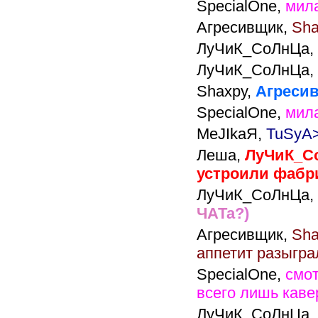
SpecialOne,
мил
Агресивщик,
Sha
ЛуЧиК_СоЛнЦа,
ЛуЧиК_СоЛнЦа,
Shaxpy,
Агресивщ
SpecialOne,
мил
MeJIkaЯ,
TuSyA>
Леша,
ЛуЧиК_Со
устроили фабрик
ЛуЧиК_СоЛнЦа,
Ч
А
Т
а
?
)
Агресивщик,
Sha
аппетит разыгра
SpecialOne,
смот
всего лишь каве
ЛуЧиК_СоЛнЦа,