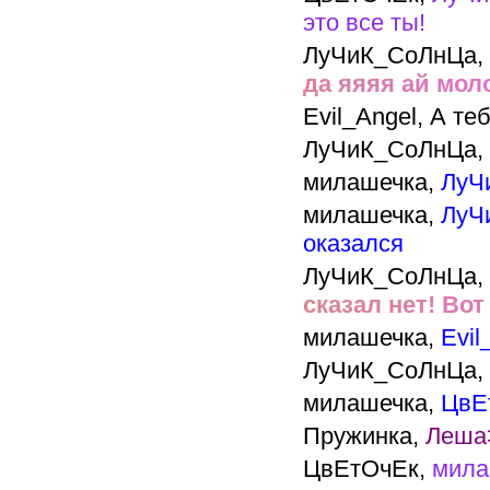
это все ты!
ЛуЧиК_СоЛнЦа,
д
а
я
я
я
я
а
й
м
о
л
Evil_Angel,
А теб
ЛуЧиК_СоЛнЦа,
милашечка,
ЛуЧ
милашечка,
ЛуЧ
оказался
ЛуЧиК_СоЛнЦа,
с
к
а
з
а
л
н
е
т
!
В
о
т
милашечка,
Evil
ЛуЧиК_СоЛнЦа,
милашечка,
ЦвЕ
Пружинка,
Леша>
ЦвЕтОчЕк,
мила