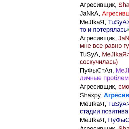
Агресивщик,
Sha
JaNkA,
Агресивщи
MeJIkaЯ,
TuSyA>
то и потерялась
Агресивщик,
JaN
мне все равно гу
TuSyA,
MeJIkaЯ>
соскучилась)
ПуФыСтАя,
MeJI
личные проблем
Агресивщик,
смо
Shaxpy,
Агресив
MeJIkaЯ,
TuSyA>
стадии позитива
MeJIkaЯ,
ПуФыСт
Агресивщик,
Sha