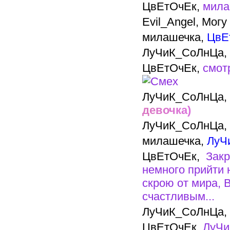
ЦвЕтОчЕк,
мила
Evil_Angel,
Могу 
милашечка,
ЦвЕ
ЛуЧиК_СоЛнЦа,
ЦвЕтОчЕк,
смотр
ЛуЧиК_СоЛнЦа,
д
е
в
о
ч
к
а
)
ЛуЧиК_СоЛнЦа,
милашечка,
ЛуЧ
ЦвЕтОчЕк,
Закр
немного прийти 
скрою от мира, 
счастливым...
ЛуЧиК_СоЛнЦа,
ЦвЕтОчЕк,
ЛуЧи