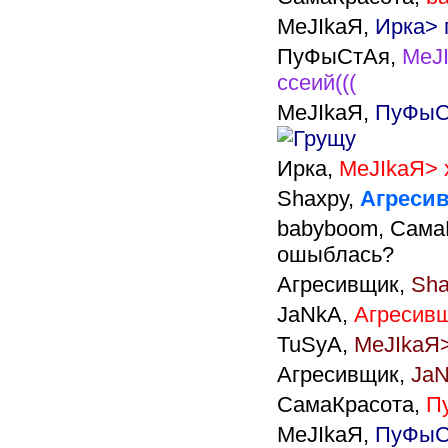
MeJIkaЯ,
Ирка> 
ПуФыСтАя,
MeJI
ссеий(((
MeJIkaЯ,
ПуФыСт
Ирка,
MeJIkaЯ> 
Shaxpy,
Агресив
babyboom,
СамаК
ошыблась?
Агресивщик,
Sha
JaNkA,
Агресивщ
TuSyA,
MeJIkaЯ>
Агресивщик,
JaN
СамаКрасота,
П
MeJIkaЯ,
ПуФыСт