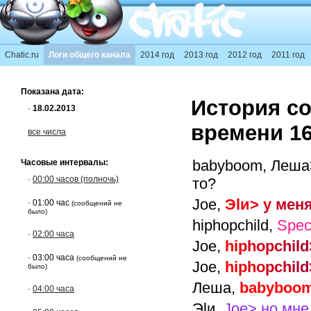
Chatic.ru
Логи общего канала
2014 год
2013 год
2012 год
2011 год
Показана дата:
История со
·
18.02.2013
времени 16
все числа
babyboom,
Леша>
Часовые интервалы:
·
00:00 часов (полночь)
то?
Joe,
Э
l
и
>
у
м
е
н
· 01:00 час
(сообщений не
было)
hiphopchild,
Spec
·
02:00 часа
Joe,
h
i
p
h
o
p
c
h
i
l
d
· 03:00 часа
(сообщений не
Joe,
h
i
p
h
o
p
c
h
i
l
d
было)
Леша,
babyboo
·
04:00 часа
Эlи,
Joe> но мне