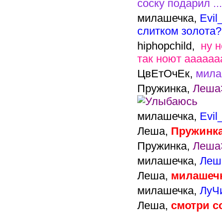
соску подарил ..
милашечка,
Evil
слитком золота
hiphopchild,
ну н
так ноют ааааа
ЦвЕтОчЕк,
мила
Пружинка,
Леша>
милашечка,
Evi
Леша,
Пружинка
Пружинка,
Леша>
милашечка,
Леш
Леша,
милашеч
милашечка,
ЛуЧ
Леша,
смотри с