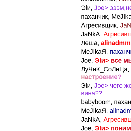
Эlи,
Joe> эээм,не
паханчик,
MeJIk
Агресивщик,
JaN
JaNkA,
Агресивщ
Леша,
alinadmm
MeJIkaЯ,
паханч
Joe,
Э
l
и
>
в
с
е
м
ЛуЧиК_СоЛнЦа,
н
а
с
т
р
о
е
н
и
е
?
Эlи,
Joe> чего ж
вина??
babyboom,
пахан
MeJIkaЯ,
alinad
JaNkA,
Агресивщ
Joe,
Э
l
и
>
п
о
н
и
м