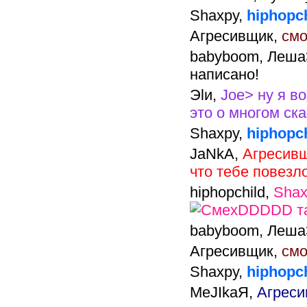
Shaxpy,
hiphopch
Агресивщик,
смо
babyboom,
Леша>
написано!
Эlи,
Joe> ну я в
это о многом ска
Shaxpy,
hiphopc
JaNkA,
Агресивщ
что тебе повезл
hiphopchild,
Sha
DDDDD так
babyboom,
Леша>
Агресивщик,
смо
Shaxpy,
hiphopch
MeJIkaЯ,
Агреси