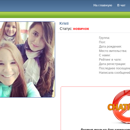
На главную
В чат
Kristi
новичок
Статус:
Группа:
Пол:
Дата рождения:
Место жительства:
C нами:
Рейтинг в чате:
Дата регистрации:
Последнее посещен
Написала сообщени
Доступ только для зарегис