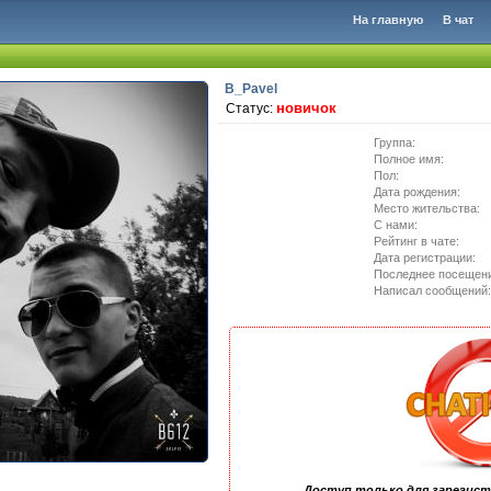
На главную
В чат
B_Pavel
новичок
Статус:
Группа:
Полное имя:
Пол:
Дата рождения:
Место жительства:
C нами:
Рейтинг в чате:
Дата регистрации:
Последнее посещен
Написал сообщений:
Доступ только для зарегис