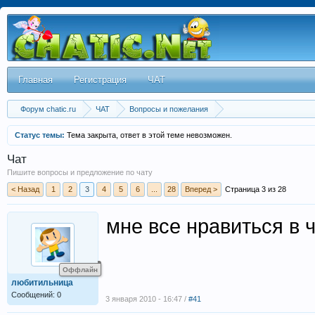
Главная
Регистрация
ЧАТ
Форум chatic.ru
ЧАТ
Вопросы и пожелания
Статус темы:
Тема закрыта, ответ в этой теме невозможен.
Чат
Пишите вопросы и предложение по чату
< Назад
1
2
3
4
5
6
...
28
Вперед >
Страница 3 из 28
мне все нравиться в 
Оффлайн
любитильница
Сообщений: 0
3 января 2010 - 16:47 /
#41