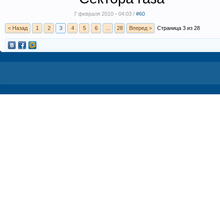
7 февраля 2010 - 04:03 /
#60
< Назад
1
2
3
4
5
6
...
28
Вперед >
Страница 3 из 28