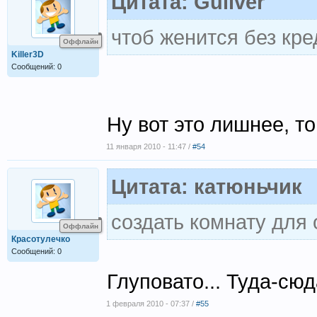
Цитата: Guliver
чтоб женится без кре
Оффлайн
Killer3D
Сообщений: 0
Ну вот это лишнее, то
11 января 2010 - 11:47 /
#54
Цитата: катюньчик
создать комнату для от
Оффлайн
Красотулечко
Сообщений: 0
Глуповато... Туда-сюд
1 февраля 2010 - 07:37 /
#55