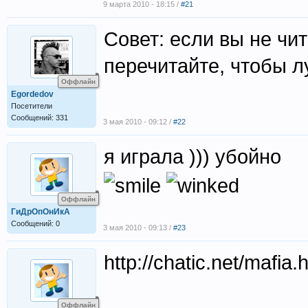
9 марта 2010 - 18:15 /
#21
Совет: если вы не чи
перечитайте, чтобы л
Оффлайн
Egordedov
Посетители
Сообщений: 331
3 мая 2010 - 09:12 /
#22
я играла ))) убойно
Оффлайн
ГиДрОпОнИкА
Сообщений: 0
3 мая 2010 - 09:13 /
#23
http://chatic.net/mafi
Оффлайн