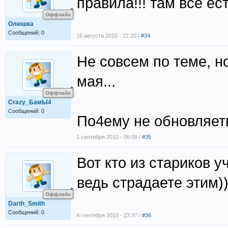
правила!!! там все ес
Оффлайн
Олюшка
Сообщений: 0
16 августа 2010 - 22:20 /
#34
Не совсем по теме, но
мая...
Оффлайн
Crazy_БамЫ4
Сообщений: 0
По4ему не обновляет
1 сентября 2010 - 06:09 /
#35
Вот кто из стариков 
ведь страдаете этим))
Оффлайн
Darth_Smith
Сообщений: 0
4 сентября 2010 - 23:37 /
#36