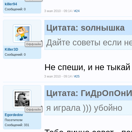
killer94
Сообщений: 0
3 мая 2010 - 09:14 /
#24
Цитата: sолнышка
Дайте советы если не
Оффлайн
Killer3D
Сообщений: 0
Не спеши, и не тыкай 
3 мая 2010 - 09:14 /
#25
Цитата: ГиДрОпОн
я играла ))) убойно
Оффлайн
Egordedov
Посетители
Сообщений: 331