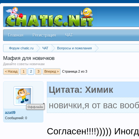
Главная
Регистрация
ЧАТ
Форум chatic.ru
ЧАТ
Вопросы и пожелания
Мафия для новичков
Давайте советы новичкам
< Назад
1
2
3
Вперед >
Страница 2 из 3
Цитата: Химик
новички,я от вас воо
Оффлайн
azatl9
Сообщений: 0
Согласен!!!!))))) Иногд