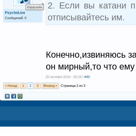
2. Если вы катани п
Оффлайн
PsychoLive
отписывайтесь им.
Сообщений: 0
Конечно,извиняюсь за
он мирный,то что ем
20 октября 2010 - 05:26 /
#40
< Назад
1
2
3
Вперед >
Страница 2 из 3