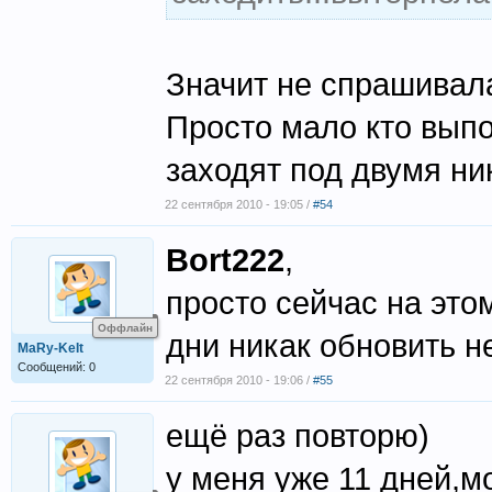
Значит не спрашивала
Просто мало кто вып
заходят под двумя ни
22 сентября 2010 - 19:05 /
#54
Bort222
,
просто сейчас на этом
Оффлайн
дни никак обновить н
MaRy-KeIt
Сообщений: 0
22 сентября 2010 - 19:06 /
#55
ещё раз повторю)
у меня уже 11 дней,м