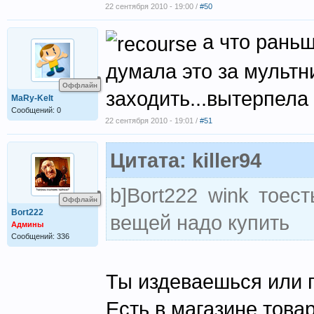
22 сентября 2010 - 19:00 /
#50
а что раньш
думала это за мультни
Оффлайн
заходить...вытерпела
MaRy-KeIt
Сообщений: 0
22 сентября 2010 - 19:01 /
#51
Цитата: killer94
b]Bort222 wink тоес
Оффлайн
Bort222
вещей надо купить
Админы
Сообщений: 336
Ты издеваешься или 
Есть в магазине това