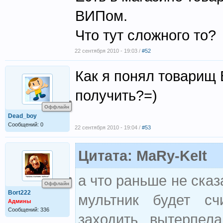
ВИПом.
Что тут сложного то?
22 сентября 2010 - 19:03 /
#52
Как я понял товарищ 
получить?=)
Оффлайн
Dead_boy
Сообщений: 0
22 сентября 2010 - 19:04 /
#53
Цитата: MaRy-KeIt
а что раньше не сказ
Оффлайн
Bort222
мультник будет сч
Админы
Сообщений: 336
заходить...вытерпела