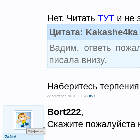
Нет. Читать
ТУТ
и не 
Цитата: Kakashe4ka
Вадим, ответь пожа
писала внизу.
Наберитесь терпения
22 сентября 2010 - 19:34 /
#59
Bort222
,
Скажите пожалуйста к
Оффлайн
ZaйkA