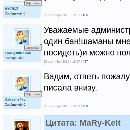
Оффлайн
БуСя13
Сообщений: 0
22 сентября 2010 - 19:07 /
#56
Уважаемые администр
один бан!шаманы мне 
Оффлайн
посидеть)и можно пол
Тришулимания
Сообщений: 0
22 сентября 2010 - 19:17 /
#57
Вадим, ответь пожалу
писала внизу.
Оффлайн
Kakashe4ka
Сообщений: 0
22 сентября 2010 - 19:29 /
#58
Цитата: MaRy-KeIt