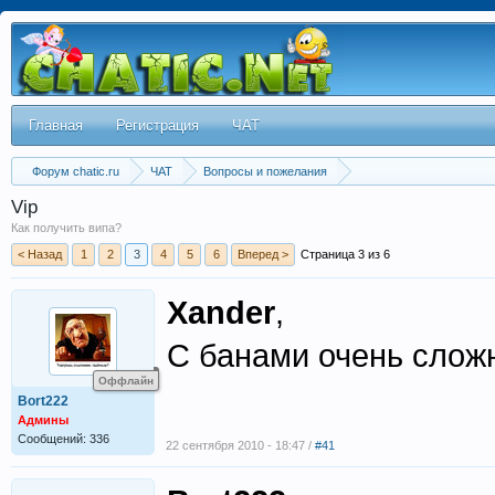
Главная
Регистрация
ЧАТ
Форум chatic.ru
ЧАТ
Вопросы и пожелания
Vip
Как получить випа?
< Назад
1
2
3
4
5
6
Вперед >
Страница 3 из 6
Xander
,
С банами очень сложн
Оффлайн
Bort222
Админы
Сообщений: 336
22 сентября 2010 - 18:47 /
#41