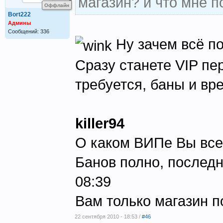
магазин? и что мне п
Оффлайн
Bort222
Админы
Сообщений: 336
Ну зачем всё по
Сразу станете VIP пе
требуется, баны и вр
killer94
О каком ВИПе Вы все
Банов полно, последн
08:39
Вам только магазин 
22 сентября 2010 - 18:53 /
#46