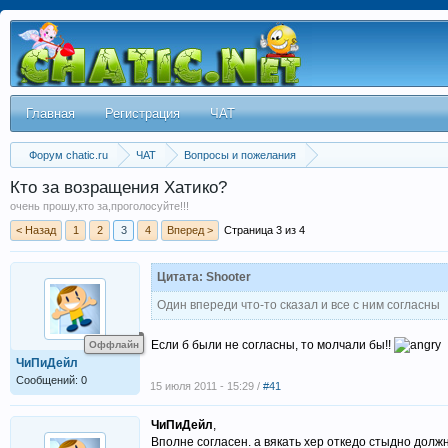
Главная
Регистрация
ЧАТ
Форум chatic.ru
ЧАТ
Вопросы и пожелания
Кто за возращения Хатико?
очень прошу,кто за,проголосуйте!!!
< Назад
1
2
3
4
Вперед >
Страница 3 из 4
Цитата: Shooter
Один впереди что-то сказал и все с ним согласны
Если б были не согласны, то молчали бы!!
Оффлайн
ЧиПиДейл
Сообщений: 0
15 июля 2011 - 15:29 /
#41
ЧиПиДейл
,
Вполне согласен. а вякать хер откедо стыдно долж