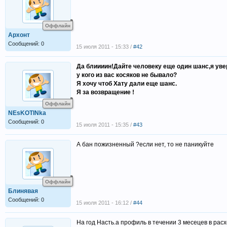
Оффлайн
Архонт
Сообщений: 0
15 июля 2011 - 15:33 /
#42
Да блиииин!Дайте человеку еще один шанс,я увер
у кого из вас косяков не бывало?
Я хочу чтоб Хату дали еще шанс.
Я за возвращение !
Оффлайн
NEsKOTINka
Сообщений: 0
15 июля 2011 - 15:35 /
#43
А бан пожизненный ?если нет, то не паникуйте
Оффлайн
Блинявая
Сообщений: 0
15 июля 2011 - 16:12 /
#44
На год Насть.а профиль в течении 3 месецев в рас