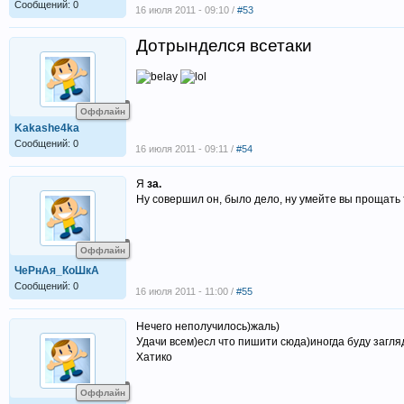
Сообщений: 0
16 июля 2011 - 09:10 /
#53
Дотрынделся всетаки
Оффлайн
Kakashe4ka
Сообщений: 0
16 июля 2011 - 09:11 /
#54
Я
за.
Ну совершил он, было дело, ну умейте вы прощать 
Оффлайн
ЧеРнАя_КоШкА
Сообщений: 0
16 июля 2011 - 11:00 /
#55
Нечего неполучилось)жаль)
Удачи всем)есл что пишити сюда)иногда буду загля
Хатико
Оффлайн