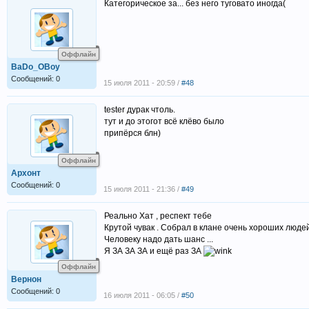
Категорическое за... без него туговато иногда(
Оффлайн
BaDo_OBoy
Сообщений: 0
15 июля 2011 - 20:59 /
#48
tester дурак чтоль.
тут и до этогот всё клёво было
припёрся блн)
Оффлайн
Архонт
Сообщений: 0
15 июля 2011 - 21:36 /
#49
Реально Хат , респект тебе
Крутой чувак . Собрал в клане очень хороших люде
Человеку надо дать шанс ...
Я ЗА ЗА ЗА и ещё раз ЗА
Оффлайн
Вернон
Сообщений: 0
16 июля 2011 - 06:05 /
#50