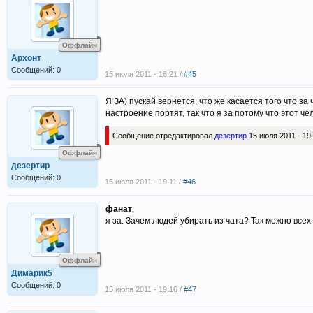
Оффлайн
Архонт
Сообщений: 0
15 июля 2011 - 16:21 /
#45
Я ЗА) пускай вернется, что же касается того что з
настроение портят, так что я за потому что этот че
Сообщение отредактировал
дезертир
15 июля 2011 - 19
Оффлайн
дезертир
Сообщений: 0
15 июля 2011 - 19:11 /
#46
фанат
,
я за. Зачем людей убирать из чата? Так можно всех 
Оффлайн
Димарик5
Сообщений: 0
15 июля 2011 - 19:16 /
#47