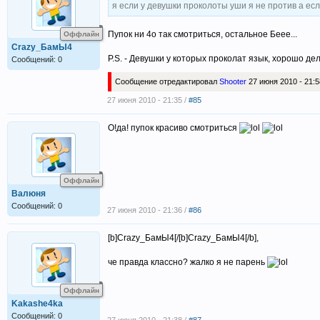
я если у девушки проколоты уши я не против а есл
Пупок ни 4о так смотриться, остальное Беее...
Оффлайн
Crazy_БамЫ4
P.S. - Девушки у которых проколат язык, хорошо д
Сообщений: 0
Сообщение отредактировал
Shooter
27 июня 2010 - 21:5
27 июня 2010 - 21:35 /
#85
О!да! пупок красиво смотриться
Оффлайн
Валюня
Сообщений: 0
27 июня 2010 - 21:36 /
#86
[b]Crazy_БамЫ4[/[b]Crazy_БамЫ4[/b],
че правда классно? жалко я не парень
Оффлайн
Kakashe4ka
Сообщений: 0