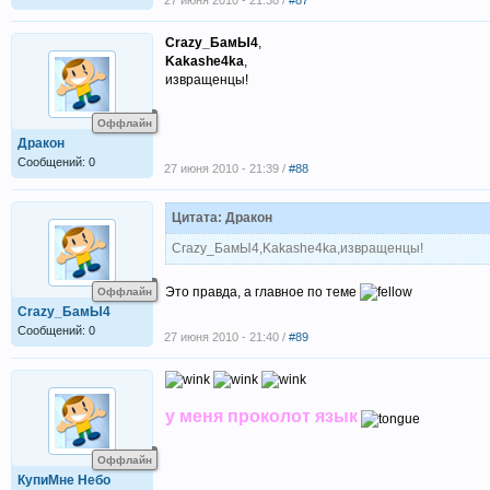
27 июня 2010 - 21:38 /
#87
Crazy_БамЫ4
,
Kakashe4ka
,
извращенцы!
Оффлайн
Дракон
Сообщений: 0
27 июня 2010 - 21:39 /
#88
Цитата: Дракон
Crazy_БамЫ4,Kakashe4ka,извращенцы!
Это правда, а главное по теме
Оффлайн
Crazy_БамЫ4
Сообщений: 0
27 июня 2010 - 21:40 /
#89
у меня проколот язык
Оффлайн
КупиМне Небо