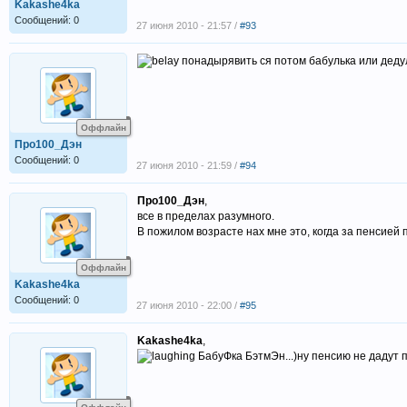
Kakashe4ka
Сообщений: 0
27 июня 2010 - 21:57 /
#93
понадырявить ся потом бабулька или дедул
Оффлайн
Про100_Дэн
Сообщений: 0
27 июня 2010 - 21:59 /
#94
Про100_Дэн
,
все в пределах разумного.
В пожилом возрасте нах мне это, когда за пенсией 
Оффлайн
Kakashe4ka
Сообщений: 0
27 июня 2010 - 22:00 /
#95
Kakashe4ka
,
БабуФка БэтмЭн...)ну пенсию не дадут п