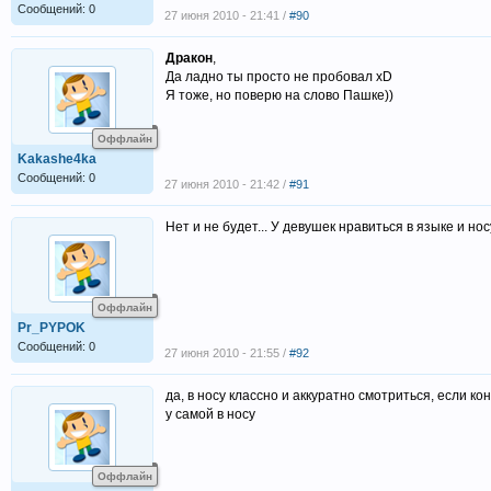
Сообщений: 0
27 июня 2010 - 21:41 /
#90
Дракон
,
Да ладно ты просто не пробовал xD
Я тоже, но поверю на слово Пашке))
Оффлайн
Kakashe4ka
Сообщений: 0
27 июня 2010 - 21:42 /
#91
Нет и не будет... У девушек нравиться в языке и нос
Оффлайн
Pr_PYPOK
Сообщений: 0
27 июня 2010 - 21:55 /
#92
да, в носу классно и аккуратно смотриться, если к
у самой в носу
Оффлайн