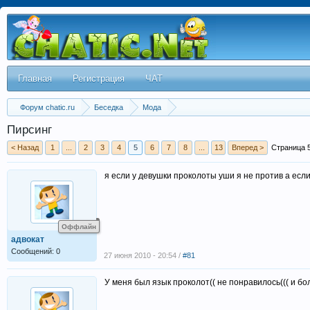
Главная
Регистрация
ЧАТ
Форум chatic.ru
Беседка
Мода
Пирсинг
< Назад
1
...
2
3
4
5
6
7
8
...
13
Вперед >
Страница 5
я если у девушки проколоты уши я не против а если
Оффлайн
адвокат
Сообщений: 0
27 июня 2010 - 20:54 /
#81
У меня был язык проколот(( не понравилось((( и бол