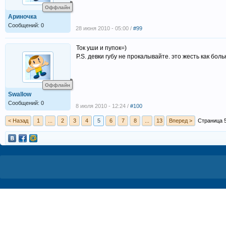
Оффлайн
Ариночка
Сообщений: 0
28 июня 2010 - 05:00 /
#99
Ток уши и пупок=)
P.S. девки губу не прокалывайте. это жесть как бол
Оффлайн
Swallow
Сообщений: 0
8 июля 2010 - 12:24 /
#100
< Назад
1
...
2
3
4
5
6
7
8
...
13
Вперед >
Страница 5